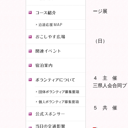
（２）被災
ージ展
（全
（３）物産
・焼きホタ
（日）
・ずんだ
・なみえ焼
（４）観
４ 主 催 
三県人会合同プ
ロジェク
５ 共 催 