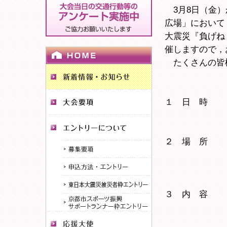
3月8日（金）
広場」において
大震災『負げね
催しますので，
たくさんの皆
１ 日 時 平
10：30?
２ 場 所 
「京都マラ
左京区岡
３ 内 容 （
8日（金）
9日（土）