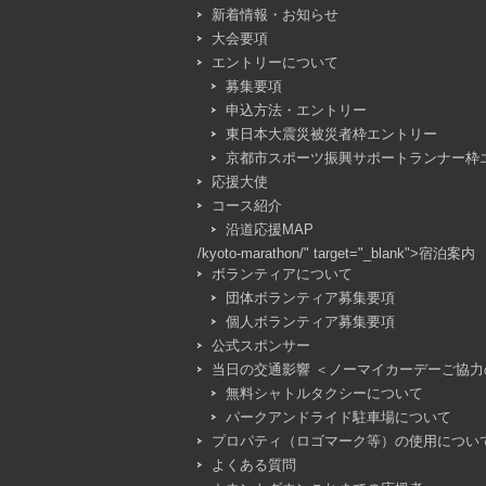
新着情報・お知らせ
大会要項
エントリーについて
募集要項
申込方法・エントリー
東日本大震災被災者枠エントリー
京都市スポーツ振興サポートランナー枠
応援大使
コース紹介
沿道応援MAP
/kyoto-marathon/" target="_blank">宿泊案内
ボランティアについて
団体ボランティア募集要項
個人ボランティア募集要項
公式スポンサー
当日の交通影響 ＜ノーマイカーデーご協力
無料シャトルタクシーについて
パークアンドライド駐車場について
プロパティ（ロゴマーク等）の使用につい
よくある質問