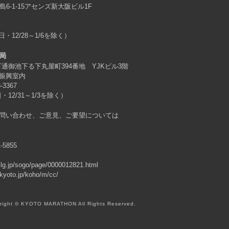
島6-1-15アセンズ新大阪ビル1F
日・12/28～1/6を除く）
局
原町通御池下る下丸屋町394番地 YJKビル3階
振興室内
3-3367
・12/31～1/3を除く）
問い合わせ、ご意見、ご要望については
1-5855
o.lg.jp/sogo/page/0000012821.html
.kyoto.jp/koho/m/cc/
right © KYOTO MARATHON All Rights Reserved.