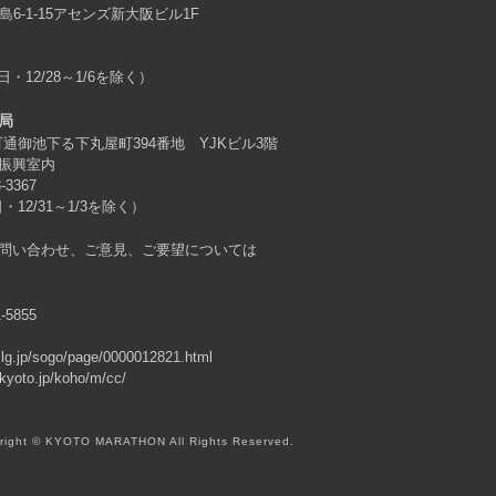
島6-1-15アセンズ新大阪ビル1F
日・12/28～1/6を除く）
局
原町通御池下る下丸屋町394番地 YJKビル3階
振興室内
3-3367
・12/31～1/3を除く）
問い合わせ、ご意見、ご要望については
1-5855
o.lg.jp/sogo/page/0000012821.html
.kyoto.jp/koho/m/cc/
right © KYOTO MARATHON All Rights Reserved.