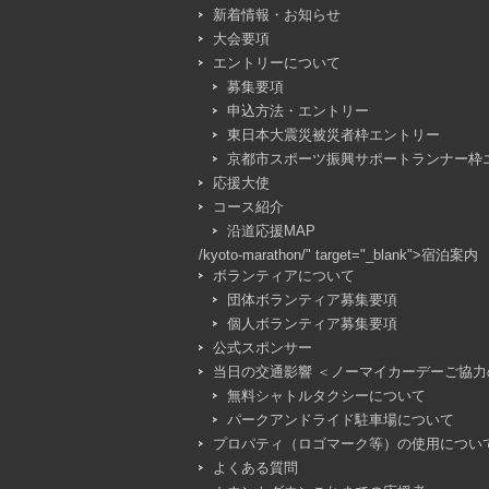
新着情報・お知らせ
大会要項
エントリーについて
募集要項
申込方法・エントリー
東日本大震災被災者枠エントリー
京都市スポーツ振興サポートランナー枠
応援大使
コース紹介
沿道応援MAP
/kyoto-marathon/" target="_blank">宿泊案内
ボランティアについて
団体ボランティア募集要項
個人ボランティア募集要項
公式スポンサー
当日の交通影響 ＜ノーマイカーデーご協力
無料シャトルタクシーについて
パークアンドライド駐車場について
プロパティ（ロゴマーク等）の使用につい
よくある質問