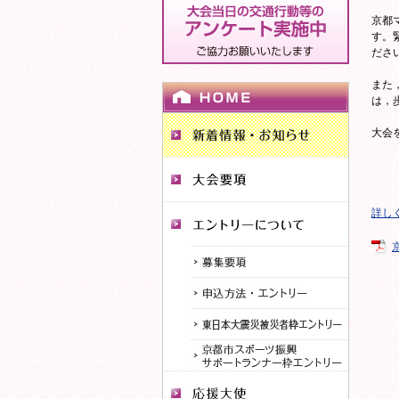
京都
す。
ださ
また
は，
大会
詳し