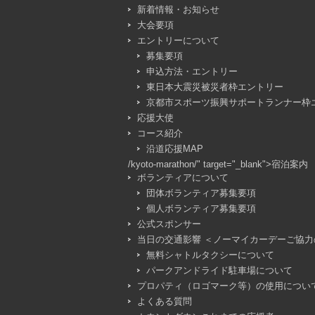
新着情報・お知らせ
大会要項
エントリーについて
募集要項
申込方法・エントリー
東日本大震災被災者枠エントリー
京都市スポーツ振興サポートランナー枠
応援大使
コース紹介
沿道応援MAP
/kyoto-marathon/" target="_blank">宿泊案内
ボランティアについて
団体ボランティア募集要項
個人ボランティア募集要項
公式スポンサー
当日の交通影響 ＜ノーマイカーデーご協力
無料シャトルタクシーについて
パークアンドライド駐車場について
プロパティ（ロゴマーク等）の使用につい
よくある質問