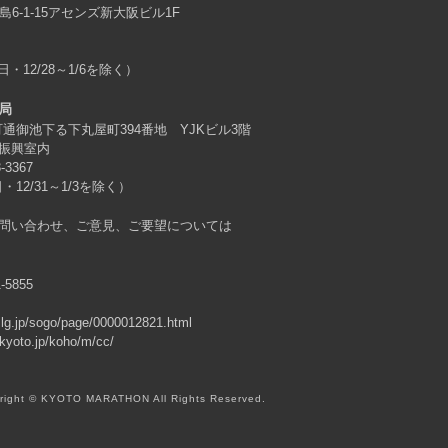
島6-1-15アセンズ新大阪ビル1F
日・12/28～1/6を除く）
局
原町通御池下る下丸屋町394番地 YJKビル3階
振興室内
3-3367
・12/31～1/3を除く）
問い合わせ、ご意見、ご要望については
1-5855
o.lg.jp/sogo/page/0000012821.html
.kyoto.jp/koho/m/cc/
right © KYOTO MARATHON All Rights Reserved.