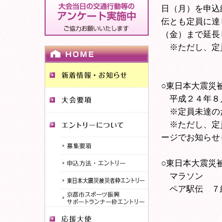
日（月）を申込
伝とも定員に達
（金）まで延長
※ただし、定
○東日本大震災
平成２４年８月
※定員未達の
※ただし、定員
ージでお知ら
○東日本大震災
マラソン １
ペア駅伝 ７