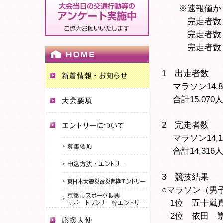
※速報値から
完走者数 マラソ
完走者数 ペ
完走者数 合計
1 出走者数
マラソン14,8
合計15,070人
2 完走者数
マラソン14,1
合計14,316人
3 競技結果
○マラソン（男
1位 五十嵐真
2位 依田 崇