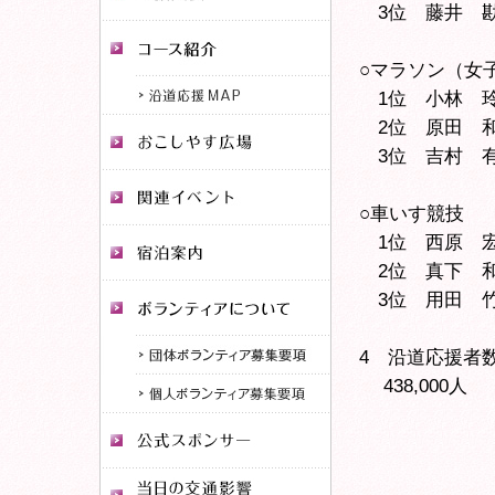
3位 藤井 勘
○マラソン（女
1位 小林 玲
2位 原田 和
3位 吉村 有
○車いす競技
1位 西原 宏
2位 真下 和
3位 用田 竹
4 沿道応援者
438,000人